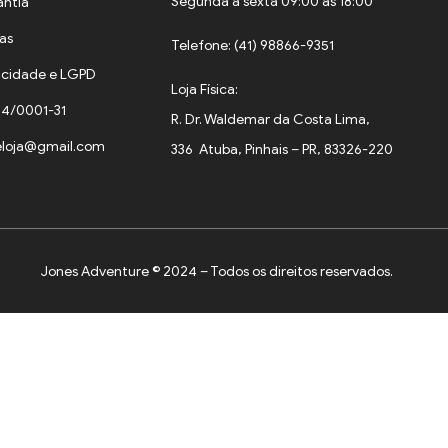
Segunda a sexta 09:00 às 18:00
antia
cas
Telefone: (41) 98866-9351
vacidade e LGPD
Loja Física:
34/0001-31
R. Dr. Waldemar da Costa Lima,
eloja@gmail.com
336 Atuba, Pinhais – PR, 83326-220
Jones Adventure © 2024 – Todos os direitos reservados.