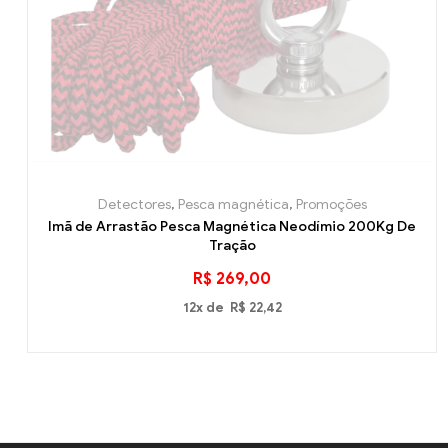
Detectores
,
Pesca magnética
,
Promoções
Imã de Arrastão Pesca Magnética Neodímio 200Kg De
Tração
R$
269,00
12x de
R$
22,42