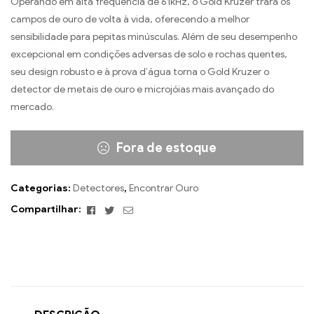
Operando em alta frequência de 61kHz, o Gold Kruzer trará os
campos de ouro de volta à vida, oferecendo a melhor
sensibilidade para pepitas minúsculas. Além de seu desempenho
excepcional em condições adversas de solo e rochas quentes,
seu design robusto e à prova d’água torna o Gold Kruzer o
detector de metais de ouro e microjóias mais avançado do
mercado.
Fora de estoque
Categorias:
Detectores
,
Encontrar Ouro
Facebook
Twitter
E-
Compartilhar:
mail