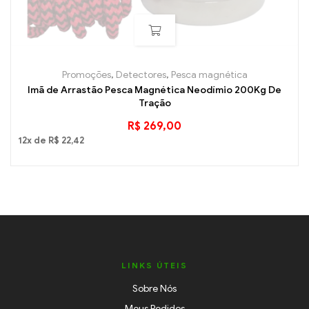
Promoções
,
Detectores
,
Pesca magnética
Imã de Arrastão Pesca Magnética Neodímio 200Kg De
Tração
R$
269,00
12x de
R$
22,42
LINKS ÚTEIS
Sobre Nós
Meus Pedidos