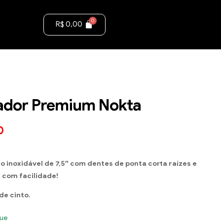
R$
0,00
ador Premium Nokta
0
8
o inoxidável de 7,5″ com dentes de ponta corta raízes e
s com facilidade!
 de cinto.
ue