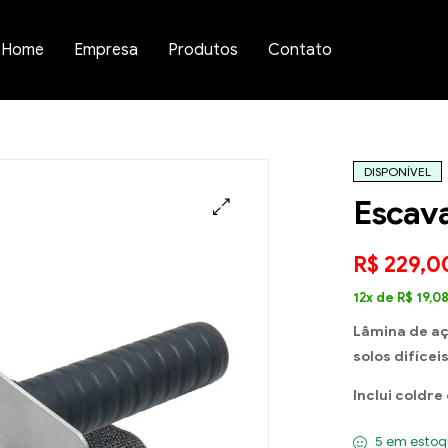
Home
Empresa
Produtos
Contato
DISPONÍVEL
Escav
R$
229,0
12x de
R$
19,0
Lâmina de aç
solos difícei
Inclui coldre
5 em estoq