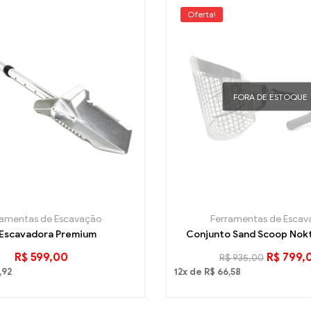
Oferta!
FORA DE ESTOQUE
ramentas de Escavação
Ferramentas de Escav
 Escavadora Premium
Conjunto Sand Scoop Nok
R$
599,00
R$
799,
R$
935,00
,92
12x de
R$
66,58