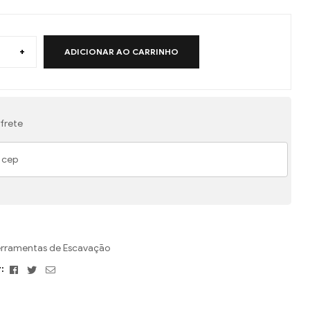
+
ADICIONAR AO CARRINHO
frete
erramentas de Escavação
Facebook
Twitter
E-
:
mail