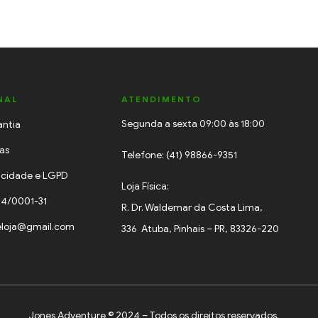
NAL
ATENDIMENTO
Segunda a sexta 09:00 às 18:00
antia
cas
Telefone: (41) 98866-9351
vacidade e LGPD
Loja Física:
34/0001-31
R. Dr. Waldemar da Costa Lima,
eloja@gmail.com
336 Atuba, Pinhais – PR, 83326-220
Jones Adventure © 2024 – Todos os direitos reservados.