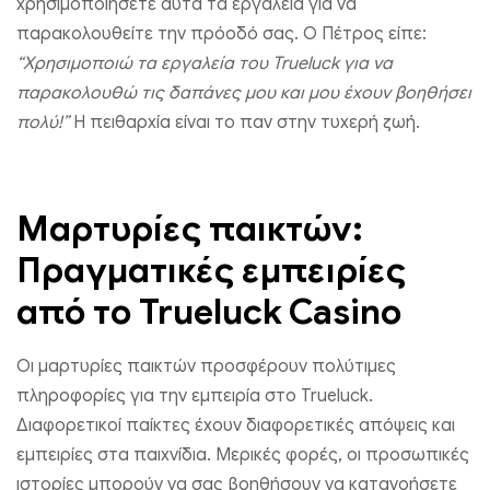
χρησιμοποιήσετε αυτά τα εργαλεία για να
παρακολουθείτε την πρόοδό σας. Ο Πέτρος είπε:
“Χρησιμοποιώ τα εργαλεία του Trueluck για να
παρακολουθώ τις δαπάνες μου και μου έχουν βοηθήσει
πολύ!”
Η πειθαρχία είναι το παν στην τυχερή ζωή.
Μαρτυρίες παικτών:
Πραγματικές εμπειρίες
από το Trueluck Casino
Οι μαρτυρίες παικτών προσφέρουν πολύτιμες
πληροφορίες για την εμπειρία στο Trueluck.
Διαφορετικοί παίκτες έχουν διαφορετικές απόψεις και
εμπειρίες στα παιχνίδια. Μερικές φορές, οι προσωπικές
ιστορίες μπορούν να σας βοηθήσουν να κατανοήσετε