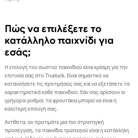
Πώς να επιλέξετε το
κατάλληλο παιχνίδι για
εσάς;
Η επιλογή του σωστού παιχνιδιού είναι κρίσιμη για την
επιτυχία σας στο Trueluck. Είναι σημαντικό να
κατανοήσετε τις προτιμήσεις σας και να εξετάσετε τα
χαρακτηριστικά κάθε παιχνιδιού. Εάν σας αρέσουν οι
γρήγοροι ρυθμοί, τα φρουτάκια μπορεί να είναι η
καλύτερη επιλογή σας.
Αντίθετα, αν προτιμάτε μια πιο στρατηγική
προσέγγιση, τα παιχνίδια τραπεζιού είναι η κατάλληλη