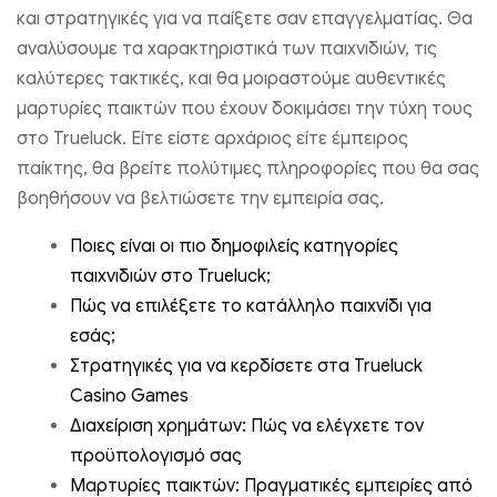
και στρατηγικές για να παίξετε σαν επαγγελματίας. Θα
αναλύσουμε τα χαρακτηριστικά των παιχνιδιών, τις
καλύτερες τακτικές, και θα μοιραστούμε αυθεντικές
μαρτυρίες παικτών που έχουν δοκιμάσει την τύχη τους
στο Trueluck. Είτε είστε αρχάριος είτε έμπειρος
παίκτης, θα βρείτε πολύτιμες πληροφορίες που θα σας
βοηθήσουν να βελτιώσετε την εμπειρία σας.
Ποιες είναι οι πιο δημοφιλείς κατηγορίες
παιχνιδιών στο Trueluck;
Πώς να επιλέξετε το κατάλληλο παιχνίδι για
εσάς;
Στρατηγικές για να κερδίσετε στα Trueluck
Casino Games
Διαχείριση χρημάτων: Πώς να ελέγχετε τον
προϋπολογισμό σας
Μαρτυρίες παικτών: Πραγματικές εμπειρίες από