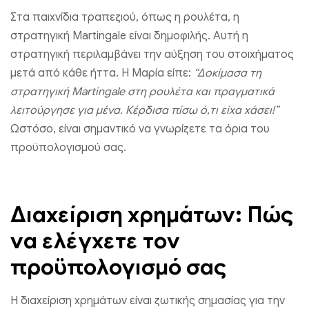
Στα παιχνίδια τραπεζιού, όπως η ρουλέτα, η
στρατηγική Martingale είναι δημοφιλής. Αυτή η
στρατηγική περιλαμβάνει την αύξηση του στοιχήματος
μετά από κάθε ήττα. Η Μαρία είπε:
“Δοκίμασα τη
στρατηγική Martingale στη ρουλέτα και πραγματικά
λειτούργησε για μένα. Κέρδισα πίσω ό,τι είχα χάσει!”
Ωστόσο, είναι σημαντικό να γνωρίζετε τα όρια του
προϋπολογισμού σας.
Διαχείριση χρημάτων: Πώς
να ελέγχετε τον
προϋπολογισμό σας
Η διαχείριση χρημάτων είναι ζωτικής σημασίας για την