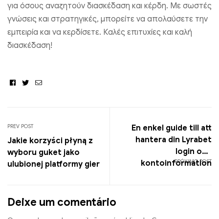
για όσους αναζητούν διασκέδαση και κέρδη. Με σωστές
γνώσεις και στρατηγικές, μπορείτε να απολαύσετε την
εμπειρία και να κερδίσετε. Καλές επιτυχίες και καλή
διασκέδαση!
Facebook
Twitter
E-
mail
PREV POST
En enkel guide till att
hantera din Lyrabet
Jakie korzyści płyną z
login och
wyboru guket jako
PRÓXIMO POST
kontoinformation
ulubionej platformy gier
Deixe um comentário