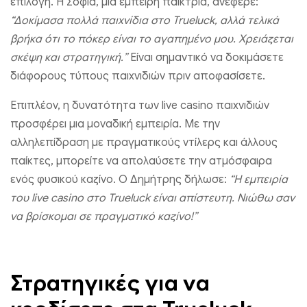
επιλογή. Η Σοφία, μια έμπειρη παίκτρια, ανέφερε:
“Δοκίμασα πολλά παιχνίδια στο Trueluck, αλλά τελικά
βρήκα ότι το πόκερ είναι το αγαπημένο μου. Χρειάζεται
σκέψη και στρατηγική.”
Είναι σημαντικό να δοκιμάσετε
διάφορους τύπους παιχνιδιών πριν αποφασίσετε.
Επιπλέον, η δυνατότητα των live casino παιχνιδιών
προσφέρει μια μοναδική εμπειρία. Με την
αλληλεπίδραση με πραγματικούς ντίλερς και άλλους
παίκτες, μπορείτε να απολαύσετε την ατμόσφαιρα
ενός φυσικού καζίνο. Ο Δημήτρης δήλωσε:
“Η εμπειρία
του live casino στο Trueluck είναι απίστευτη. Νιώθω σαν
να βρίσκομαι σε πραγματικό καζίνο!”
Στρατηγικές για να