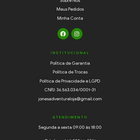
Sobre Nós
Meus Pedidos
Minha Conta
INSTITUCIONAL
Política de Garantia
Política de Trocas
Política de Privacidade e LGPD
CNPJ: 36.563.034/0001-31
jonesadventureloja@gmail.com
ATENDIMENTO
Segunda a sexta 09:00 às 18:00