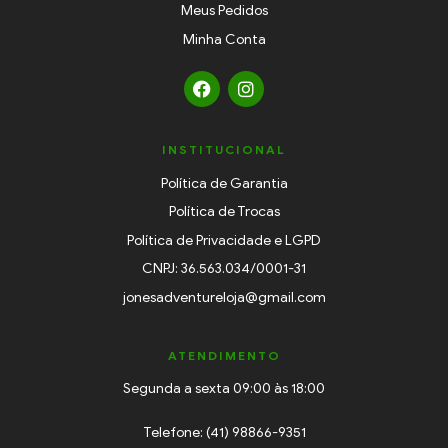
Meus Pedidos
Minha Conta
INSTITUCIONAL
Política de Garantia
Política de Trocas
Política de Privacidade e LGPD
CNPJ: 36.563.034/0001-31
jonesadventureloja@gmail.com
ATENDIMENTO
Segunda a sexta 09:00 às 18:00
Telefone: (41) 98866-9351