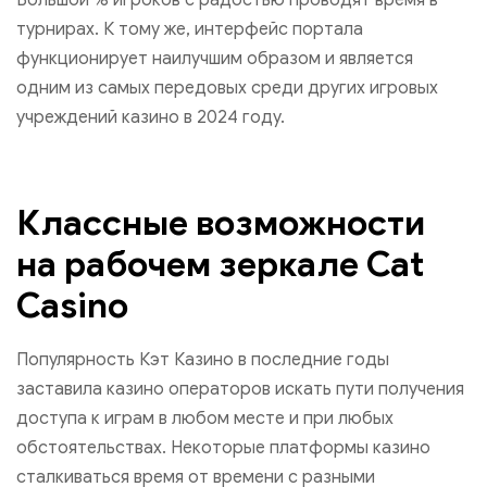
Большой % игроков с радостью проводят время в
турнирах. К тому же, интерфейс портала
функционирует наилучшим образом и является
одним из самых передовых среди других игровых
учреждений казино в 2024 году.
Классные возможности
на рабочем зеркале Cat
Casino
Популярность Кэт Казино в последние годы
заставила казино операторов искать пути получения
доступа к играм в любом месте и при любых
обстоятельствах. Некоторые платформы казино
сталкиваться время от времени с разными