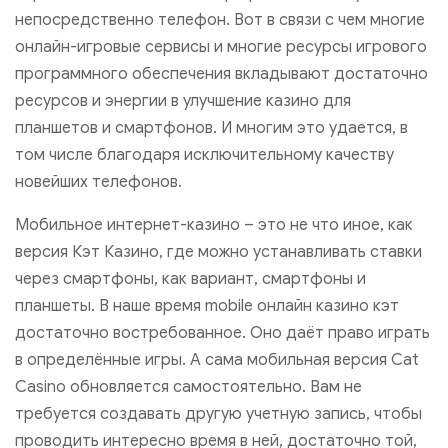
непосредственно телефон. Вот в связи с чем многие
онлайн-игровые сервисы и многие ресурсы игрового
программного обеспечения вкладывают достаточно
ресурсов и энергии в улучшение казино для
планшетов и смартфонов. И многим это удается, в
том числе благодаря исключительному качеству
новейших телефонов.
Мобильное интернет-казино – это не что иное, как
версия Кэт Казино, где можно устанавливать ставки
через смартфоны, как вариант, смартфоны и
планшеты. В наше время mobile онлайн казино кэт
достаточно востребованное. Оно даёт право играть
в определённые игры. А сама мобильная версия Cat
Casino обновляется самостоятельно. Вам не
требуется создавать другую учетную запись, чтобы
проводить интересно время в ней, достаточно той,