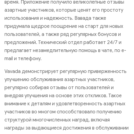
время. Приложение получило великолепные отзывы
азартные участников, которые ценят его простоту
использования и надежность. Вавада также
придумала щедрое поощрение на старт для новых
пользователей, а также ряд регулярных бонусов и
предложений. Технический отдел работает 24/7 и
предлагает незамедлительную помощь в чате, по e-
mail и телефону.
Vavada демонстрирует регулярную приверженность
улучшению обслуживания азартных участников,
регулярно собирая отзывы от пользователей и
внедряя улучшения на основе этих откликов. Такое
внимание к деталям и удовлетворенность азартных
участников во многом способствовало получению
структурой многочисленных наград, включая
награды за выдающиеся достижения в обслуживании