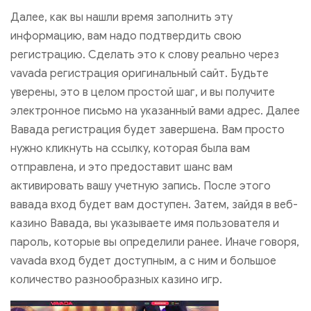
Далее, как вы нашли время заполнить эту
информацию, вам надо подтвердить свою
регистрацию. Сделать это к слову реально через
vavada регистрация оригинальный сайт. Будьте
уверены, это в целом простой шаг, и вы получите
электронное письмо на указанный вами адрес. Далее
Вавада регистрация будет завершена. Вам просто
нужно кликнуть на ссылку, которая была вам
отправлена, и это предоставит шанс вам
активировать вашу учетную запись. После этого
вавада вход будет вам доступен. Затем, зайдя в веб-
казино Вавада, вы указываете имя пользователя и
пароль, которые вы определили ранее. Иначе говоря,
vavada вход будет доступным, а с ним и большое
количество разнообразных казино игр.