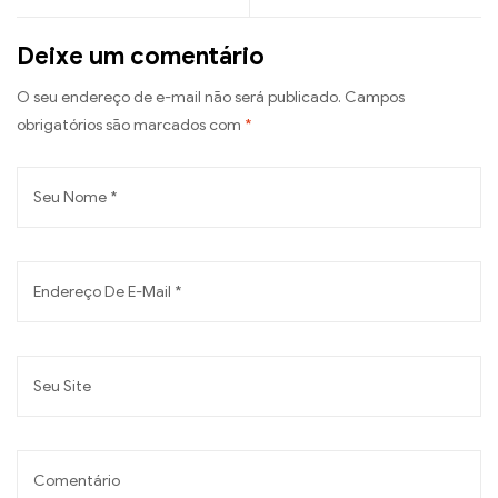
Deixe um comentário
O seu endereço de e-mail não será publicado.
Campos
obrigatórios são marcados com
*