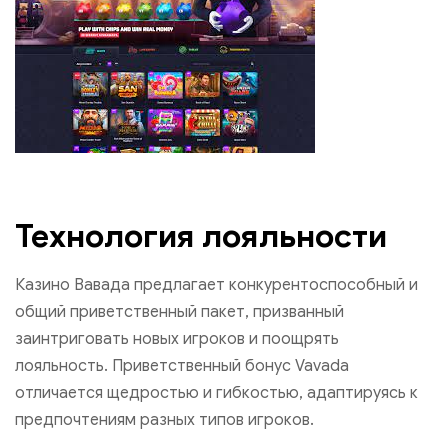
Технология лояльности
Казино Вавада предлагает конкурентоспособный и
общий приветственный пакет, призванный
заинтриговать новых игроков и поощрять
лояльность. Приветственный бонус Vavada
отличается щедростью и гибкостью, адаптируясь к
предпочтениям разных типов игроков.