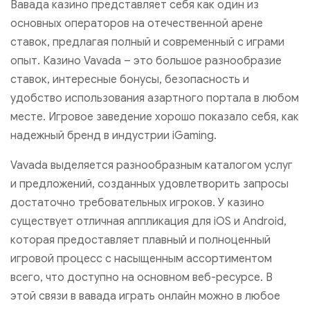
Вавада казино представляет себя как один из
основных операторов на отечественной арене
ставок, предлагая полный и современный с играми
опыт. Казино Vavada – это большое разнообразие
ставок, интересные бонусы, безопасность и
удобство использования азартного портала в любом
месте. Игровое заведение хорошо показало себя, как
надежный бренд в индустрии iGaming.
Vavada выделяется разнообразным каталогом услуг
и предложений, созданных удовлетворить запросы
достаточно требовательных игроков. У казино
существует отличная аппликация для iOS и Android,
которая предоставляет плавный и полноценный
игровой процесс с насыщенным ассортиментом
всего, что доступно на основном веб-ресурсе. В
этой связи в вавада играть онлайн можно в любое