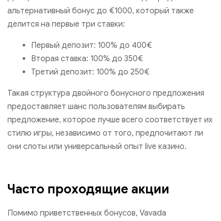
альтернативный бонус до €1000, который также
делится на первые три ставки:
Первый депозит: 100% до 400€
Вторая ставка: 100% до 350€
Третий депозит: 100% до 250€
Такая структура двойного бонусного предложения
предоставляет шанс пользователям выбирать
предложение, которое лучше всего соответствует их
стилю игры, независимо от того, предпочитают ли
они слоты или универсальный опыт live казино.
Часто проходящие акции
Помимо приветственных бонусов, Vavada