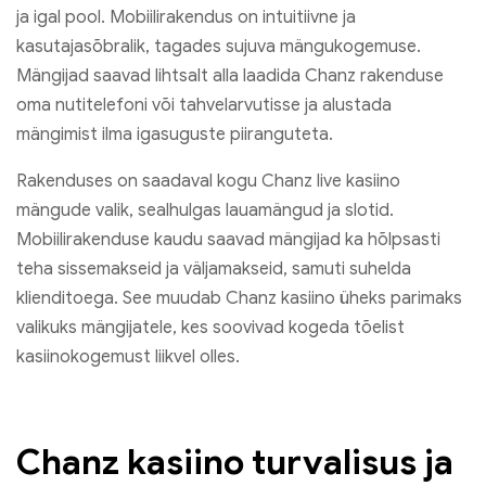
ja igal pool. Mobiilirakendus on intuitiivne ja
kasutajasõbralik, tagades sujuva mängukogemuse.
Mängijad saavad lihtsalt alla laadida Chanz rakenduse
oma nutitelefoni või tahvelarvutisse ja alustada
mängimist ilma igasuguste piiranguteta.
Rakenduses on saadaval kogu Chanz live kasiino
mängude valik, sealhulgas lauamängud ja slotid.
Mobiilirakenduse kaudu saavad mängijad ka hõlpsasti
teha sissemakseid ja väljamakseid, samuti suhelda
klienditoega. See muudab Chanz kasiino üheks parimaks
valikuks mängijatele, kes soovivad kogeda tõelist
kasiinokogemust liikvel olles.
Chanz kasiino turvalisus ja