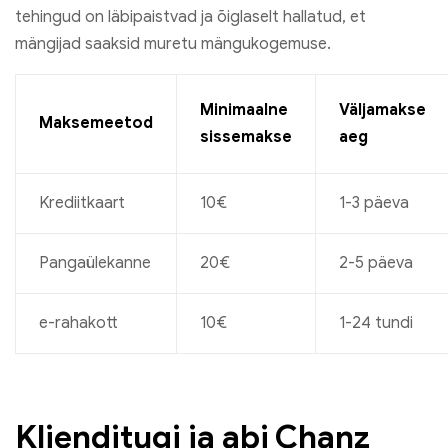
tehingud on läbipaistvad ja õiglaselt hallatud, et
mängijad saaksid muretu mängukogemuse.
Minimaalne
Väljamakse
Maksemeetod
sissemakse
aeg
Krediitkaart
10€
1-3 päeva
Pangaülekanne
20€
2-5 päeva
e-rahakott
10€
1-24 tundi
Klienditugi ja abi Chanz