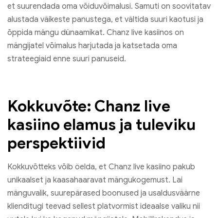
et suurendada oma võiduvõimalusi. Samuti on soovitatav
alustada väikeste panustega, et vältida suuri kaotusi ja
õppida mängu dünaamikat. Chanz live kasiinos on
mängijatel võimalus harjutada ja katsetada oma
strateegiaid enne suuri panuseid.
Kokkuvõte: Chanz live
kasiino elamus ja tuleviku
perspektiivid
Kokkuvõtteks võib öelda, et Chanz live kasiino pakub
unikaalset ja kaasahaaravat mängukogemust. Lai
mänguvalik, suurepärased boonused ja usaldusväärne
klienditugi teevad sellest platvormist ideaalse valiku nii