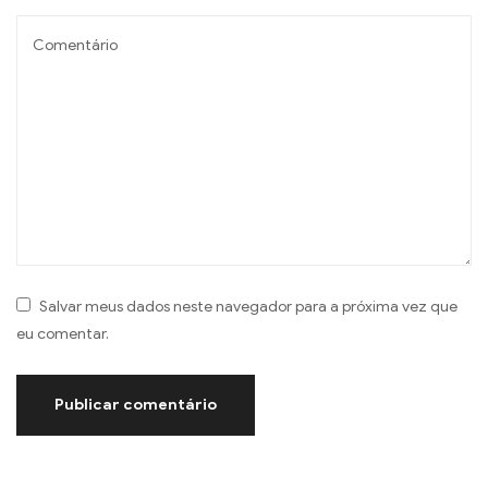
Salvar meus dados neste navegador para a próxima vez que
eu comentar.