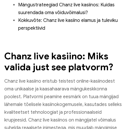
Mängustrateegiad Chanz live kasiinos: Kuidas
suurendada oma võiduvõimalusi?
Kokkuvõte: Chanz live kasiino elamus ja tuleviku
perspektiivid
Chanz live kasiino: Miks
valida just see platvorm?
Chanz live kasiino eristub teistest online-kasiinodest
oma unikaalse ja kaasahaarava mängukeskkonna
poolest. Platvormi peamine eesmärk on tuua mängijad
lähemale tõelisele kasiinokogemusele, kasutades selleks
kvaliteetset tehnoloogiat ja professionaalseid
krupjeesid. Chanz live kasiinos on mängijatel võimalus
suhelda reaalsete inimestega, mis muudab mängimise