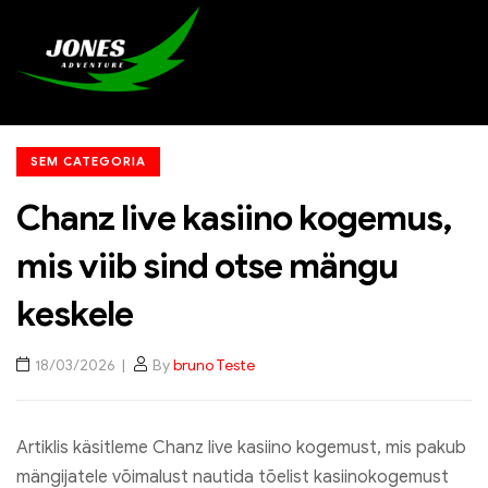
SEM CATEGORIA
Chanz live kasiino kogemus,
mis viib sind otse mängu
keskele
18/03/2026
By
bruno Teste
Artiklis käsitleme Chanz live kasiino kogemust, mis pakub
mängijatele võimalust nautida tõelist kasiinokogemust