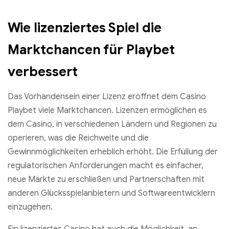
Wie lizenziertes Spiel die
Marktchancen für Playbet
verbessert
Das Vorhandensein einer Lizenz eröffnet dem Casino
Playbet viele Marktchancen. Lizenzen ermöglichen es
dem Casino, in verschiedenen Ländern und Regionen zu
operieren, was die Reichweite und die
Gewinnmöglichkeiten erheblich erhöht. Die Erfüllung der
regulatorischen Anforderungen macht es einfacher,
neue Märkte zu erschließen und Partnerschaften mit
anderen Glücksspielanbietern und Softwareentwicklern
einzugehen.