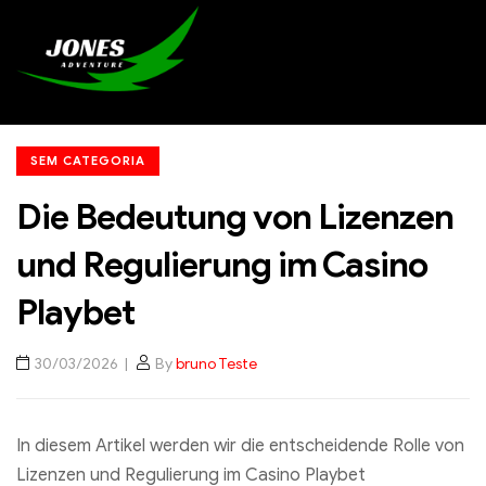
SEM CATEGORIA
Die Bedeutung von Lizenzen
und Regulierung im Casino
Playbet
30/03/2026
By
bruno Teste
In diesem Artikel werden wir die entscheidende Rolle von
Lizenzen und Regulierung im Casino Playbet