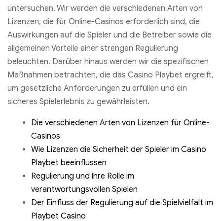
untersuchen. Wir werden die verschiedenen Arten von
Lizenzen, die für Online-Casinos erforderlich sind, die
Auswirkungen auf die Spieler und die Betreiber sowie die
allgemeinen Vorteile einer strengen Regulierung
beleuchten. Darüber hinaus werden wir die spezifischen
Maßnahmen betrachten, die das Casino Playbet ergreift,
um gesetzliche Anforderungen zu erfüllen und ein
sicheres Spielerlebnis zu gewährleisten.
Die verschiedenen Arten von Lizenzen für Online-
Casinos
Wie Lizenzen die Sicherheit der Spieler im Casino
Playbet beeinflussen
Regulierung und ihre Rolle im
verantwortungsvollen Spielen
Der Einfluss der Regulierung auf die Spielvielfalt im
Playbet Casino