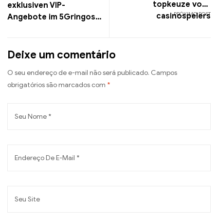
topkeuze voor
exklusiven VIP-
PRÓXIMO POST
casinospelers
Angebote im 5Gringos
Casino
Deixe um comentário
O seu endereço de e-mail não será publicado.
Campos
obrigatórios são marcados com
*