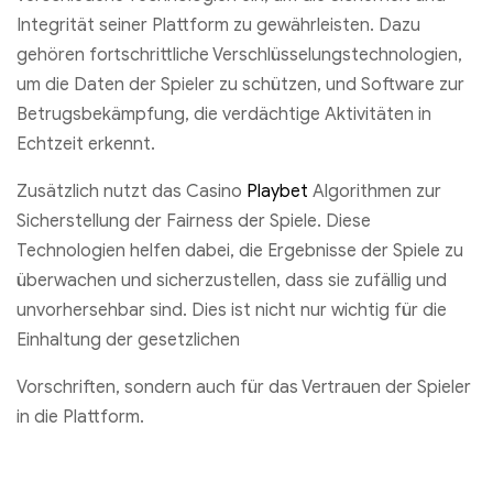
Integrität seiner Plattform zu gewährleisten. Dazu
gehören fortschrittliche Verschlüsselungstechnologien,
um die Daten der Spieler zu schützen, und Software zur
Betrugsbekämpfung, die verdächtige Aktivitäten in
Echtzeit erkennt.
Zusätzlich nutzt das Casino
Playbet
Algorithmen zur
Sicherstellung der Fairness der Spiele. Diese
Technologien helfen dabei, die Ergebnisse der Spiele zu
überwachen und sicherzustellen, dass sie zufällig und
unvorhersehbar sind. Dies ist nicht nur wichtig für die
Einhaltung der gesetzlichen
Vorschriften, sondern auch für das Vertrauen der Spieler
in die Plattform.