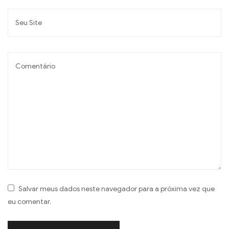
Salvar meus dados neste navegador para a próxima vez que
eu comentar.