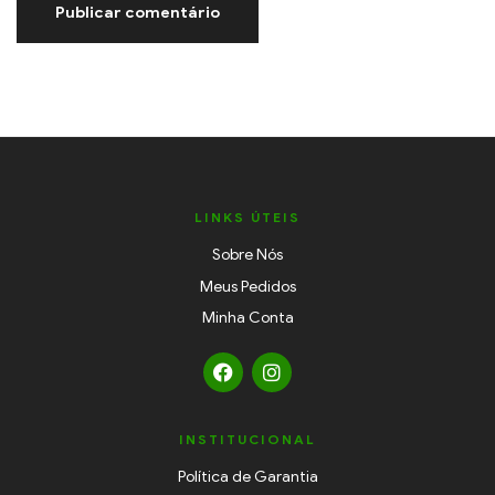
LINKS ÚTEIS
Sobre Nós
Meus Pedidos
Minha Conta
INSTITUCIONAL
Política de Garantia