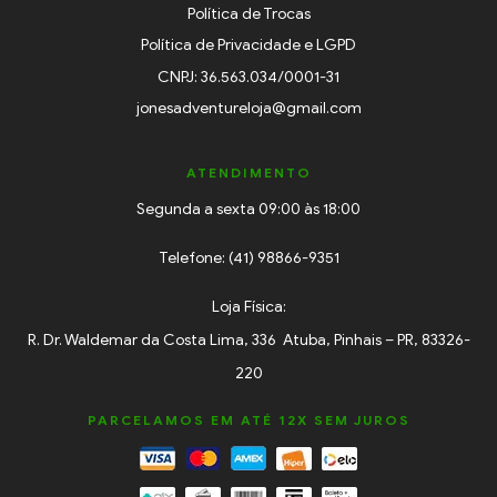
Política de Trocas
Política de Privacidade e LGPD
CNPJ: 36.563.034/0001-31
jonesadventureloja@gmail.com
ATENDIMENTO
Segunda a sexta 09:00 às 18:00
Telefone: (41) 98866-9351
Loja Física:
R. Dr. Waldemar da Costa Lima, 336 Atuba, Pinhais – PR, 83326-
220
PARCELAMOS EM ATÉ 12X SEM JUROS