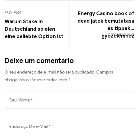
PREV POST
Energy Casino book of
dead játék bemutatása
Warum Stake in
és tippek a
Deutschland spielen
PRÓXIMO POST
győzelemhez
eine beliebte Option ist
Deixe um comentário
O seu endereço de e-mail não será publicado.
Campos
obrigatórios são marcados com
*