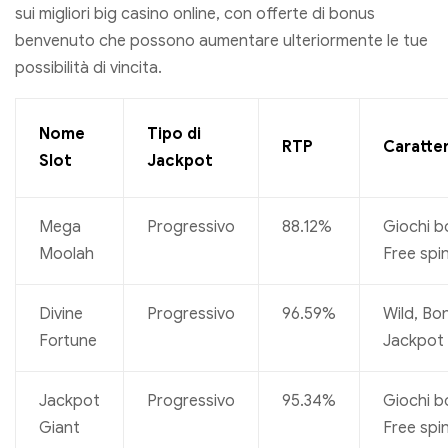
sui migliori big casino online, con offerte di bonus
benvenuto che possono aumentare ulteriormente le tue
possibilità di vincita.
Nome
Tipo di
RTP
Caratter
Slot
Jackpot
Mega
Progressivo
88.12%
Giochi b
Moolah
Free spi
Divine
Progressivo
96.59%
Wild, Bo
Fortune
Jackpot
Jackpot
Progressivo
95.34%
Giochi b
Giant
Free spi