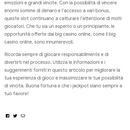
emozioni e grandi vincite. Con la possibilità di vincere
enormi somme di denaro e l’accesso a vari bonus,
queste slot continuano a catturare l’attenzione di molti
giocatori. Che tu sia un esperto o un principiante, le
opportunità offerte dai big casino online, come il big
casino online, sono innumerevoli.
Ricorda sempre di giocare responsabilmente e di
divertirti nel processo. Utilizza le informazioni e i
suggerimenti forniti in questo articolo per migliorare la
tua esperienza di gioco e massimizzare le tue possibilità
di vincita. Buona fortuna e che i jackpot siano sempre a
tuo favore!
Facebook
Twitter
E-
mail