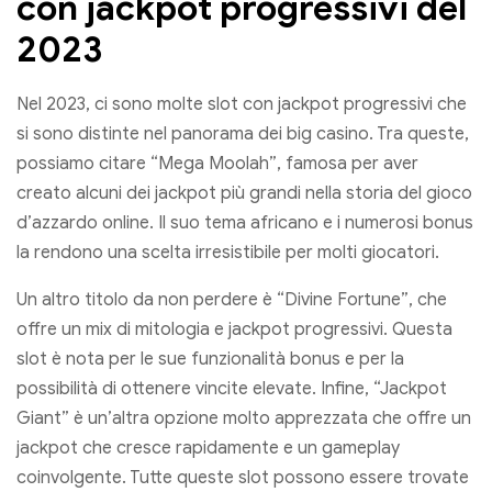
con jackpot progressivi del
2023
Nel 2023, ci sono molte slot con jackpot progressivi che
si sono distinte nel panorama dei big casino. Tra queste,
possiamo citare “Mega Moolah”, famosa per aver
creato alcuni dei jackpot più grandi nella storia del gioco
d’azzardo online. Il suo tema africano e i numerosi bonus
la rendono una scelta irresistibile per molti giocatori.
Un altro titolo da non perdere è “Divine Fortune”, che
offre un mix di mitologia e jackpot progressivi. Questa
slot è nota per le sue funzionalità bonus e per la
possibilità di ottenere vincite elevate. Infine, “Jackpot
Giant” è un’altra opzione molto apprezzata che offre un
jackpot che cresce rapidamente e un gameplay
coinvolgente. Tutte queste slot possono essere trovate