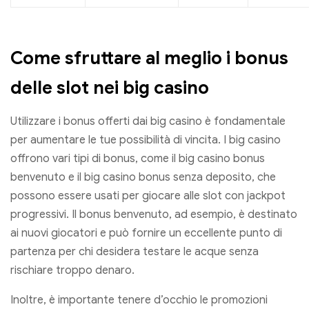
Come sfruttare al meglio i bonus
delle slot nei big casino
Utilizzare i bonus offerti dai big casino è fondamentale
per aumentare le tue possibilità di vincita. I big casino
offrono vari tipi di bonus, come il big casino bonus
benvenuto e il big casino bonus senza deposito, che
possono essere usati per giocare alle slot con jackpot
progressivi. Il bonus benvenuto, ad esempio, è destinato
ai nuovi giocatori e può fornire un eccellente punto di
partenza per chi desidera testare le acque senza
rischiare troppo denaro.
Inoltre, è importante tenere d’occhio le promozioni