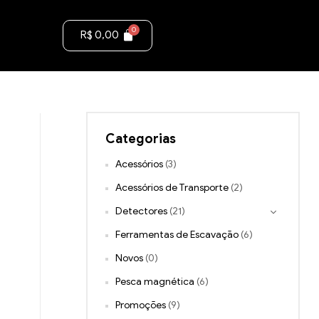
R$
0,00
Categorias
Acessórios
(3)
Acessórios de Transporte
(2)
Detectores
(21)
Ferramentas de Escavação
(6)
Novos
(0)
Pesca magnética
(6)
Promoções
(9)