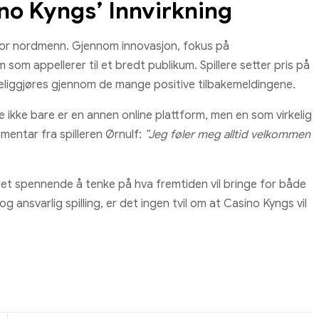
no Kyngs’ Innvirkning
 for nordmenn. Gjennom innovasjon, fokus på
som appellerer til et bredt publikum. Spillere setter pris på
ydeliggjøres gjennom de mange positive tilbakemeldingene.
 de ikke bare er en annen online plattform, men en som virkelig
mentar fra spilleren Ørnulf:
”Jeg føler meg alltid velkommen
r det spennende å tenke på hva fremtiden vil bringe for både
 ansvarlig spilling, er det ingen tvil om at Casino Kyngs vil