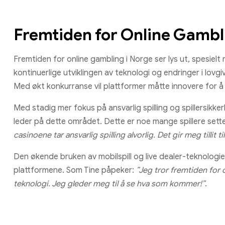
Fremtiden for Online Gambl
Fremtiden for online gambling i Norge ser lys ut, spesiel
kontinuerlige utviklingen av teknologi og endringer i lovgi
Med økt konkurranse vil plattformer måtte innovere for å t
Med stadig mer fokus på ansvarlig spilling og spillersikke
leder på dette området. Dette er noe mange spillere sett
casinoene tar ansvarlig spilling alvorlig. Det gir meg tillit til 
Den økende bruken av mobilspill og live dealer-teknologie
plattformene. Som Tine påpeker:
”Jeg tror fremtiden for
teknologi. Jeg gleder meg til å se hva som kommer!”
.