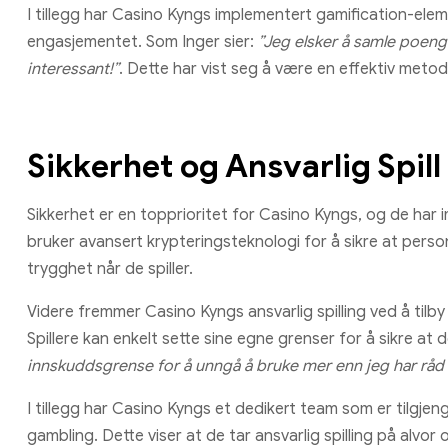
I tillegg har Casino Kyngs implementert gamification-ele
engasjementet. Som Inger sier:
”Jeg elsker å samle poeng
interessant!”
. Dette har vist seg å være en effektiv metode
Sikkerhet og Ansvarlig Spill
Sikkerhet er en topprioritet for Casino Kyngs, og de har im
bruker avansert krypteringsteknologi for å sikre at personl
trygghet når de spiller.
Videre fremmer Casino Kyngs ansvarlig spilling ved å til
Spillere kan enkelt sette sine egne grenser for å sikre at de 
innskuddsgrense for å unngå å bruke mer enn jeg har råd t
I tillegg har Casino Kyngs et dedikert team som er tilgjen
gambling. Dette viser at de tar ansvarlig spilling på alvor 