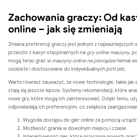
Zachowania graczy: Od kas
online – jak się zmieniają
Zmiana preferencji graczy jest jednym z najważniejszych
przeszło z kasyn stacjonarnych na
gry online maszyny
, p
mogą teraz grać w
maszyny online na pieniądze
niemal ws
osobiste i dostosowane do indywidualnych potrzeb.
Warto również zauważyć, że nowe technologie, takie jak s
stają się jeszcze lepsze. Systemy rekomendacji, które a
nowe gry, które mogą ich zainteresować. Dzięki temu, 
odpowiadają ich preferencjom, co zwiększa zaangażowani
Wygoda dostępu do gier online za pomocą urządz
Możliwość grania w dowolnym miejscu i czasie.
Interaktywność gier, która przyciąga nowych gracz