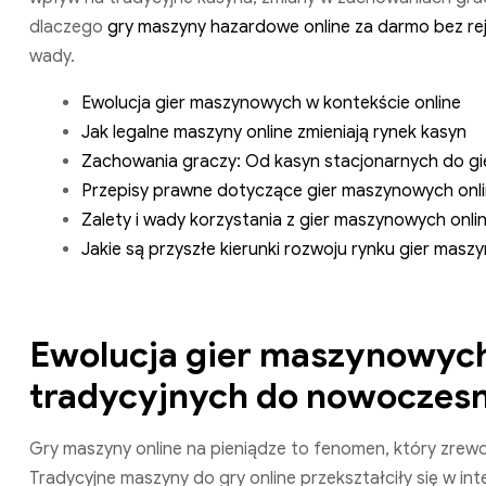
dlaczego
gry maszyny hazardowe online za darmo bez rej
wady.
Ewolucja gier maszynowych w kontekście online
Jak legalne maszyny online zmieniają rynek kasyn
Zachowania graczy: Od kasyn stacjonarnych do gie
Przepisy prawne dotyczące gier maszynowych onl
Zalety i wady korzystania z gier maszynowych onli
Jakie są przyszłe kierunki rozwoju rynku gier masz
Ewolucja gier maszynowych
tradycyjnych do nowoczes
Gry maszyny online na pieniądze to fenomen, który zrewo
Tradycyjne maszyny do gry online przekształciły się w in