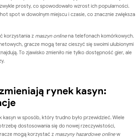
 niezwykle prosty, co spowodowało wzrost ich popularności.
hot spot w dowolnym miejscu i czasie, co znacznie zwiększa
ć korzystania z
maszyn online
na telefonach komórkowych.
rnetowych, gracze mogą teraz cieszyć się swoimi ulubionymi
znajdują. To zjawisko zmieniło nie tylko dostępność gier, ale
y.
 zmieniają rynek kasyn:
acje
 kasyn w sposób, który trudno było przewidzieć. Wiele
trzebę dostosowania się do nowej rzeczywistości,
 gracze mogą korzystać z
maszyny hazardowe online
w