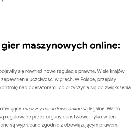
 gier maszynowych online:
ojawiły się również nowe regulacje prawne. Wiele krajów
zapewnienie uczciwości w grach. W Polsce, przepisy
 kontrolę nad operatorami, co przyczynia się do zwiększenia
 oferujące
maszyny hazardowe online
są legalne. Warto
 i są regulowane przez organy państwowe. Tylko w ten
grane są wypłacane zgodnie z obowiązującym prawem.