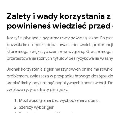
Zalety i wady korzystania 
powinieneś wiedzieć przed 
Korzyści płynące z
gry w maszyny online
są liczne. Po pi
pozwala im na lepsze dopasowanie do swoich preferencji.
które mogą zwiększyć szanse na wygraną. Gracze mogą r
przetestowanie różnych tytułów bez ryzykowania własn
Jednak korzystanie z gier maszynowych online ma równi
problemem, zwłaszcza w przypadku łatwego dostępu do 
ustalać limity, aby uniknąć negatywnych konsekwencji. D
zwiększa ryzyko utraty pieniędzy.
Możliwość grania bez wychodzenia z domu.
Szerszy wybór gier.