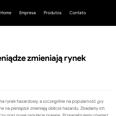
Home
Empresa
Produtos
Contato
eniądze zmieniają rynek
 na rynek hazardowy, a szczególnie na popularność
gry
nline na pieniądze zmieniają oblicze hazardu. Zbadamy ich
zy oraz nowe regulacje prawne. Przeanalizujemy również,