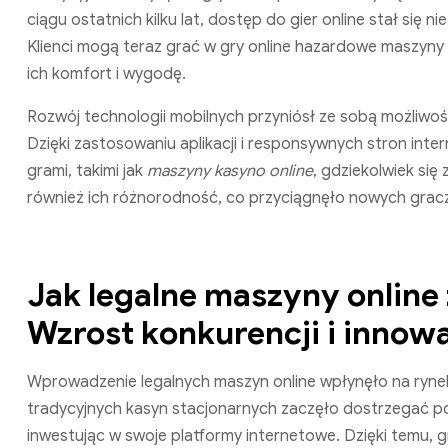
ciągu ostatnich kilku lat, dostęp do gier online stał się
Klienci mogą teraz grać w gry online hazardowe maszyny 
ich komfort i wygodę.
Rozwój technologii mobilnych przyniósł ze sobą możliwoś
Dzięki zastosowaniu aplikacji i responsywnych stron inte
grami, takimi jak
maszyny kasyno online
, gdziekolwiek się 
również ich różnorodność, co przyciągnęło nowych gracz
Jak legalne maszyny online
Wzrost konkurencji i innow
Wprowadzenie legalnych maszyn online wpłynęło na rynek
tradycyjnych kasyn stacjonarnych zaczęło dostrzegać po
inwestując w swoje platformy internetowe. Dzięki temu,