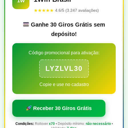
1W
★★★★★
4.6/5 (3.247 avaliações)
Ganhe 30 Giros Grátis sem
depósito!
Código promocional para ativação:
LYZLVL30
Copie e use no cadastro
Receber 30 Giros Grátis
Condições:
Rollover
x70
• Depósito mínimo:
não necessário
•