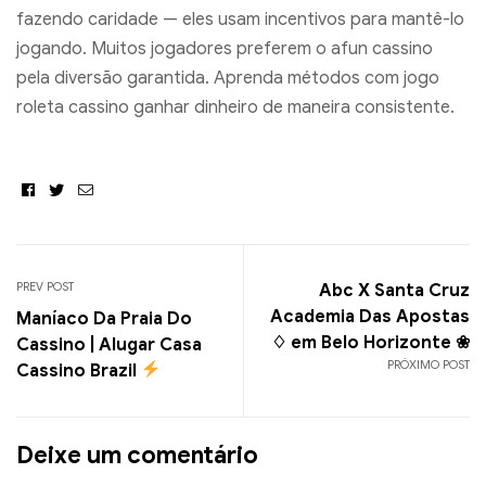
fazendo caridade — eles usam incentivos para mantê-lo
jogando. Muitos jogadores preferem o afun cassino
pela diversão garantida. Aprenda métodos com jogo
roleta cassino ganhar dinheiro de maneira consistente.
Facebook
Twitter
E-
mail
PREV POST
Abc X Santa Cruz
Academia Das Apostas
Maníaco Da Praia Do
♢ em Belo Horizonte ❀
Cassino | Alugar Casa
PRÓXIMO POST
Cassino Brazil
Deixe um comentário