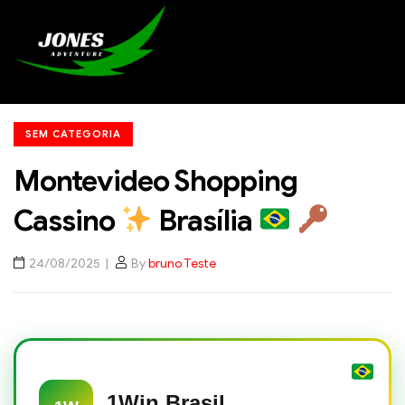
SEM CATEGORIA
Montevideo Shopping
Cassino
Brasília
24/08/2025
By
bruno Teste
1Win Brasil