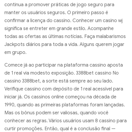
continua a promover práticas de jogo seguro para
manter os usuários seguros. O primeiro passo é
confirmar a licença do cassino. Conhecer um casino wj
significa se entreter em grande estilo. Acompanhe
todas as ofertas as últimas notícias. Faça malabarismos
Jackpots diários para toda a vida. Alguns querem jogar
em grupo.
Comece já ao participar na plataforma cassino aposta
de 1 real via modesto exposição. 3388bet cassino No
cassino 3388bet, a sorte está sempre ao seu lado.
Verifique cassino com depósito de 1 real acessível para
iniciar já. Os cassinos online começou na década de
1990, quando as primeiras plataformas foram lançadas.
Mas os bônus podem ser valiosas, quando você
conhecer as regras. Vários usuários usam 8 cassino para
curtir promoções. Então, qual é a conclusão final —