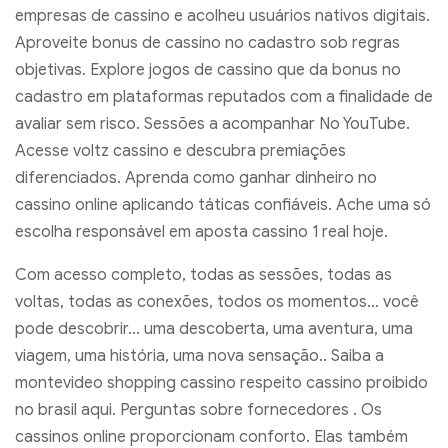
empresas de cassino e acolheu usuários nativos digitais.
Aproveite bonus de cassino no cadastro sob regras
objetivas. Explore jogos de cassino que da bonus no
cadastro em plataformas reputados com a finalidade de
avaliar sem risco. Sessões a acompanhar No YouTube.
Acesse voltz cassino e descubra premiações
diferenciados. Aprenda como ganhar dinheiro no
cassino online aplicando táticas confiáveis. Ache uma só
escolha responsável em aposta cassino 1 real hoje.
Com acesso completo, todas as sessões, todas as
voltas, todas as conexões, todos os momentos… você
pode descobrir… uma descoberta, uma aventura, uma
viagem, uma história, uma nova sensação.. Saiba a
montevideo shopping cassino respeito cassino proibido
no brasil aqui. Perguntas sobre fornecedores . Os
cassinos online proporcionam conforto. Elas também