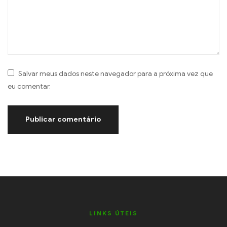
Salvar meus dados neste navegador para a próxima vez que
eu comentar.
LINKS ÚTEIS