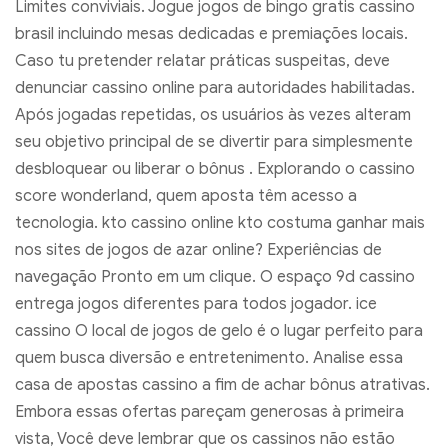
Limites conviviais. Jogue jogos de bingo gratis cassino
brasil incluindo mesas dedicadas e premiações locais.
Caso tu pretender relatar práticas suspeitas, deve
denunciar cassino online para autoridades habilitadas.
Após jogadas repetidas, os usuários às vezes alteram
seu objetivo principal de se divertir para simplesmente
desbloquear ou liberar o bônus . Explorando o cassino
score wonderland, quem aposta têm acesso a
tecnologia. kto cassino online kto costuma ganhar mais
nos sites de jogos de azar online? Experiências de
navegação Pronto em um clique. O espaço 9d cassino
entrega jogos diferentes para todos jogador. ice
cassino O local de jogos de gelo é o lugar perfeito para
quem busca diversão e entretenimento. Analise essa
casa de apostas cassino a fim de achar bônus atrativas.
Embora essas ofertas pareçam generosas à primeira
vista, Você deve lembrar que os cassinos não estão