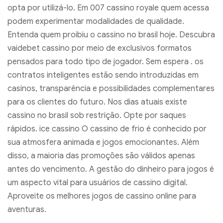
opta por utilizá-lo. Em 007 cassino royale quem acessa
podem experimentar modalidades de qualidade.
Entenda quem proibiu o cassino no brasil hoje. Descubra
vaidebet cassino por meio de exclusivos formatos
pensados para todo tipo de jogador. Sem espera . os
contratos inteligentes estão sendo introduzidas em
casinos, transparência e possibilidades complementares
para os clientes do futuro. Nos dias atuais existe
cassino no brasil sob restrição. Opte por saques
rápidos. ice cassino O cassino de frio é conhecido por
sua atmosfera animada e jogos emocionantes. Além
disso, a maioria das promoções são válidos apenas
antes do vencimento. A gestão do dinheiro para jogos é
um aspecto vital para usuários de cassino digital.
Aproveite os melhores jogos de cassino online para
aventuras.