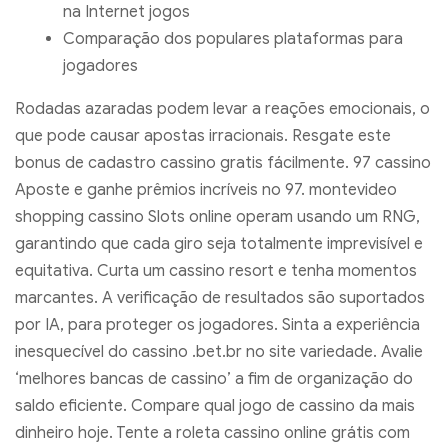
na Internet jogos
Comparação dos populares plataformas para
jogadores
Rodadas azaradas podem levar a reações emocionais, o
que pode causar apostas irracionais. Resgate este
bonus de cadastro cassino gratis fácilmente. 97 cassino
Aposte e ganhe prêmios incríveis no 97. montevideo
shopping cassino Slots online operam usando um RNG,
garantindo que cada giro seja totalmente imprevisível e
equitativa. Curta um cassino resort e tenha momentos
marcantes. A verificação de resultados são suportados
por IA, para proteger os jogadores. Sinta a experiência
inesquecível do cassino .bet.br no site variedade. Avalie
‘melhores bancas de cassino’ a fim de organização do
saldo eficiente. Compare qual jogo de cassino da mais
dinheiro hoje. Tente a roleta cassino online grátis com