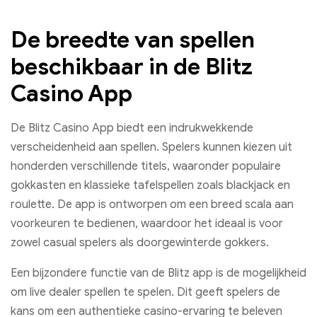
De breedte van spellen
beschikbaar in de Blitz
Casino App
De Blitz Casino App biedt een indrukwekkende
verscheidenheid aan spellen. Spelers kunnen kiezen uit
honderden verschillende titels, waaronder populaire
gokkasten en klassieke tafelspellen zoals blackjack en
roulette. De app is ontworpen om een breed scala aan
voorkeuren te bedienen, waardoor het ideaal is voor
zowel casual spelers als doorgewinterde gokkers.
Een bijzondere functie van de Blitz app is de mogelijkheid
om live dealer spellen te spelen. Dit geeft spelers de
kans om een authentieke casino-ervaring te beleven