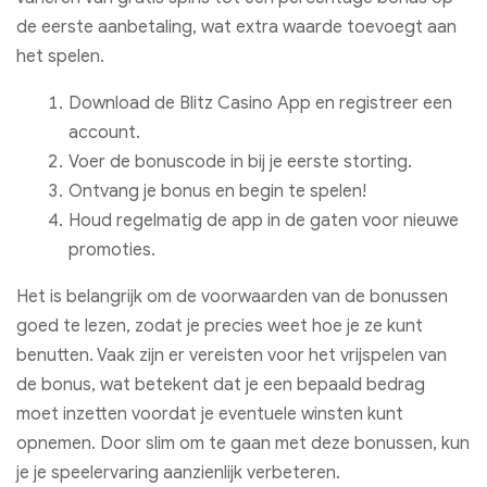
de eerste aanbetaling, wat extra waarde toevoegt aan
het spelen.
Download de Blitz Casino App en registreer een
account.
Voer de bonuscode in bij je eerste storting.
Ontvang je bonus en begin te spelen!
Houd regelmatig de app in de gaten voor nieuwe
promoties.
Het is belangrijk om de voorwaarden van de bonussen
goed te lezen, zodat je precies weet hoe je ze kunt
benutten. Vaak zijn er vereisten voor het vrijspelen van
de bonus, wat betekent dat je een bepaald bedrag
moet inzetten voordat je eventuele winsten kunt
opnemen. Door slim om te gaan met deze bonussen, kun
je je speelervaring aanzienlijk verbeteren.