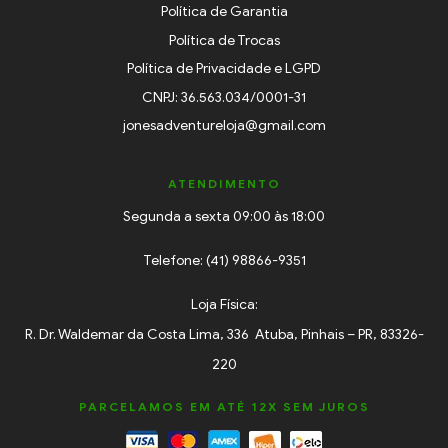
Política de Garantia
Política de Trocas
Política de Privacidade e LGPD
CNPJ: 36.563.034/0001-31
jonesadventureloja@gmail.com
ATENDIMENTO
Segunda a sexta 09:00 às 18:00
Telefone: (41) 98866-9351
Loja Física:
R. Dr. Waldemar da Costa Lima, 336 Atuba, Pinhais – PR, 83326-
220
PARCELAMOS EM ATÉ 12X SEM JUROS