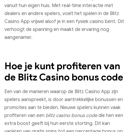
vanuit hun eigen huis. Met real-time interactie met
dealers en andere spelers, voelt het spelen in de Blitz
Casino App vrijwel alsof je in een fysiek casino bent. Dit
verhoogt de spanning en maakt de ervaring nog
aangenamer.
Hoe je kunt profiteren van
de Blitz Casino bonus code
Een van de manieren waarop de Blitz Casino App zijn
spelers aanspreekt, is door aantrekkelijke bonussen en
promoties aan te bieden. Nieuwe spelers kunnen vaak
profiteren van een
blitz casino bonus code
die hen een
extra boost geeft bij hun eerste storting. Dit kan
variëren van gratis spins tot een percentage bonus op