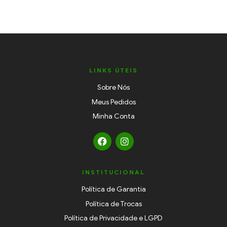
LINKS ÚTEIS
Sobre Nós
Meus Pedidos
Minha Conta
INSTITUCIONAL
Política de Garantia
Política de Trocas
Política de Privacidade e LGPD