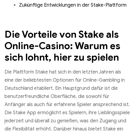
Zukünftige Entwicklungen in der Stake-Plattform
Die Vorteile von Stake als
Online-Casino: Warum es
sich lohnt, hier zu spielen
Die Plattform Stake hat sich in den letzten Jahren als
eine der beliebtesten Optionen für Online-Gambling in
Deutschland etabliert. Ein Hauptgrund dafür ist die
benutzerfreundliche Oberfläche, die sowohl für
Anfänger als auch für erfahrene Spieler ansprechend ist.
Die Stake App ermöglicht es Spielern, ihre Lieblingsspiele
jederzeit und überall zu genießen, was den Zugang und
die Flexibilität erhöht. Darüber hinaus bietet Stake ein