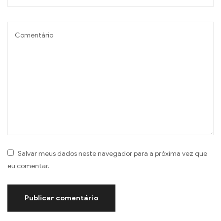
Salvar meus dados neste navegador para a próxima vez que
eu comentar.