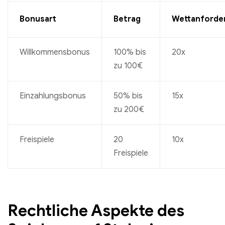
Bonusart
Betrag
Wettanforde
Willkommensbonus
100% bis
20x
zu 100€
Einzahlungsbonus
50% bis
15x
zu 200€
Freispiele
20
10x
Freispiele
Rechtliche Aspekte des