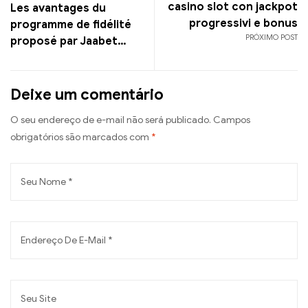
casino slot con jackpot
Les avantages du
progressivi e bonus
programme de fidélité
PRÓXIMO POST
proposé par Jaabet
Casino en ligne
Deixe um comentário
O seu endereço de e-mail não será publicado.
Campos
obrigatórios são marcados com
*