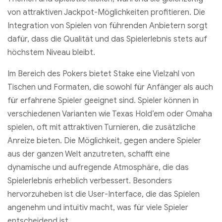
von attraktiven Jackpot-Möglichkeiten profitieren. Die
Integration von Spielen von führenden Anbietern sorgt
dafür, dass die Qualität und das Spielerlebnis stets auf
höchstem Niveau bleibt.
Im Bereich des Pokers bietet Stake eine Vielzahl von
Tischen und Formaten, die sowohl für Anfänger als auch
für erfahrene Spieler geeignet sind. Spieler können in
verschiedenen Varianten wie Texas Hold’em oder Omaha
spielen, oft mit attraktiven Turnieren, die zusätzliche
Anreize bieten. Die Möglichkeit, gegen andere Spieler
aus der ganzen Welt anzutreten, schafft eine
dynamische und aufregende Atmosphäre, die das
Spielerlebnis erheblich verbessert. Besonders
hervorzuheben ist die User-Interface, die das Spielen
angenehm und intuitiv macht, was für viele Spieler
entscheidend ist.